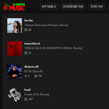
МУЗЫКА
ПЛЕЙЛИСТЫ
ТОП 100
hochu
Татьяна Хомутова (Москва, Russia)
63
tomasblack
TØMAS BLACK (НОВОРОССИЙСК, Russia)
21
demaxwill
DJ De Maxwill
1
79
loud
Cosmo (Ufa, Russia)
147