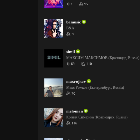
1
95
bamusic
B&A
36
simil
МАКСИМ МАКСИМОВ (Краснодар, Russia)
69
110
maxrojkov
Макс Рожков (Екатеринбург, Russia)
70
meloman
Ксения Сибирина (Красноярск, Russia)
116