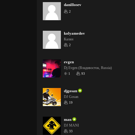
danillosev
2
kolyamedov
Калян
2
evgen
Dj Evgen (Владивосток, Russia)
1
93
djgosan
DJ Gosan
19
man
DJ MANI
33