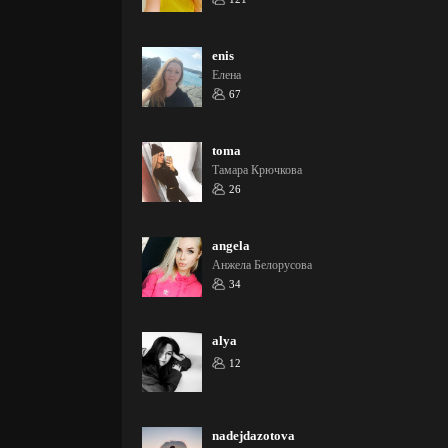
enis
Елена
67
toma
Тамара Крючкова
26
angela
Анжела Белорусова
34
alya
12
nadejdazotova