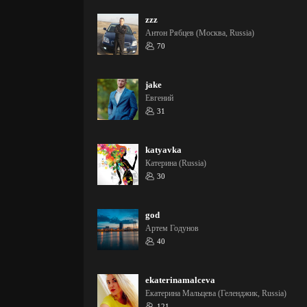
zzz
Антон Рябцев (Москва, Russia)
70
jake
Евгений
31
katyavka
Катерина (Russia)
30
god
Артем Годунов
40
ekaterinamalceva
Екатерина Мальцева (Геленджик, Russia)
121