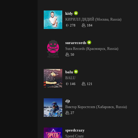
kidy
КИРИЛЛ ДЯДИЙ (Москва, Russia)
278
184
surarecords
Sura Records (Красноярск, Russia)
50
balu
BALU
146
121
djt
Виктор Коростелев (Хабаровск, Russia)
27
speedcrazy
Speed Crazy