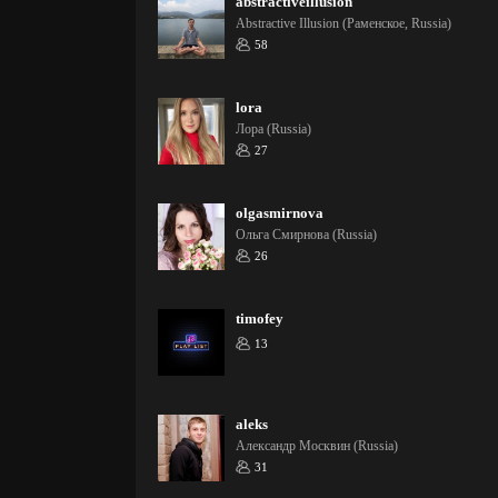
abstractiveillusion
Abstractive Illusion (Раменское, Russia)
58
lora
Лора (Russia)
27
olgasmirnova
Ольга Смирнова (Russia)
26
timofey
13
aleks
Александр Москвин (Russia)
31