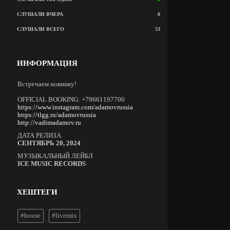
СЛУШАЛИ ВЧЕРА
0
СЛУШАЛИ ВСЕГО
53
ИНФОРМАЦИЯ
Встречаем новинку!
OFFICIAL BOOKING: +79661197700
https://www.instagram.com/adamovrussia
https://tlgg.ru/adamovrussia
http://vadimadamov.ru
ДАТА РЕЛИЗА
СЕНТЯБРЬ 20, 2024
МУЗЫКАЛЬНЫЙ ЛЕЙБЛ
ICE MUSIC RECORDS
ХЕШТЕГИ
#house
#livemix