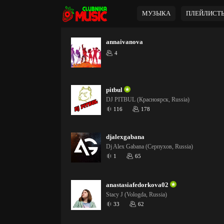
МУЗЫКА
ПЛЕЙЛИСТ
annaivanova
4
pitbul
DJ PITBUL (Красноярск, Russia)
116
178
djalexgabana
Dj Alex Gabana (Серпухов, Russia)
1
65
anastasiafedorkova02
Stacy J (Vologda, Russia)
33
62