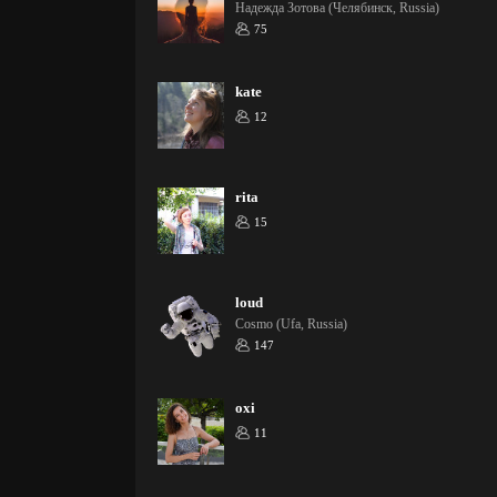
Надежда Зотова (Челябинск, Russia)
75
kate
12
rita
15
loud
Cosmo (Ufa, Russia)
147
oxi
11