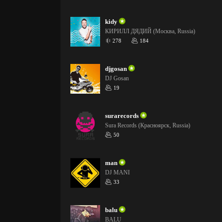
kidy
КИРИЛЛ ДЯДИЙ (Москва, Russia)
278
184
djgosan
DJ Gosan
19
surarecords
Sura Records (Красноярск, Russia)
50
man
DJ MANI
33
balu
BALU