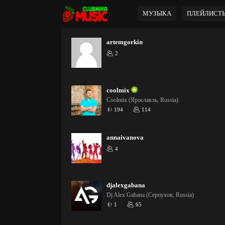
МУЗЫКА
ПЛЕЙЛИСТ
artemgorkin
2
coolmix
Coolmix (Ярославль, Russia)
194
114
annaivanova
4
djalexgabana
Dj Alex Gabana (Серпухов, Russia)
1
65