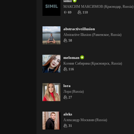
simil
МАКСИМ МАКСИМОВ (Краснодар, Russia)
69
110
abstractiveillusion
Abstractive Illusion (Раменское, Russia)
58
meloman
Ксения Сибирина (Красноярск, Russia)
116
lora
Лора (Russia)
27
aleks
Александр Москвин (Russia)
31