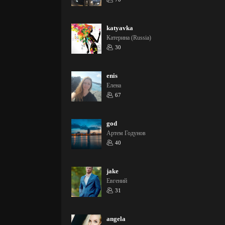
katyavka
Катерина (Russia)
30
enis
Елена
67
god
Артем Годунов
40
jake
Евгений
31
angela