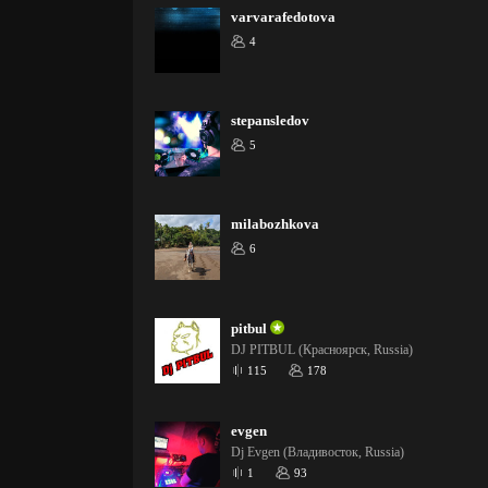
varvarafedotova
4
stepansledov
5
milabozhkova
6
pitbul
DJ PITBUL (Красноярск, Russia)
115
178
evgen
Dj Evgen (Владивосток, Russia)
1
93