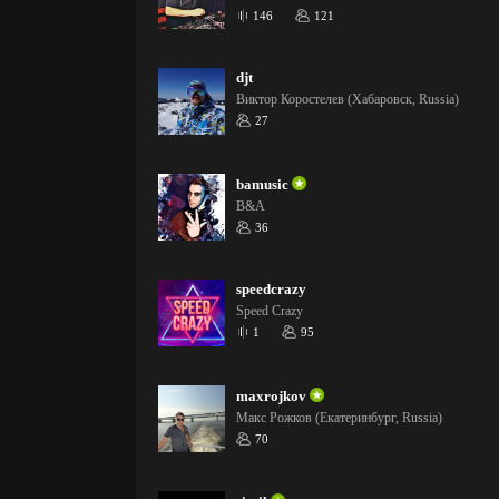
146
121
djt
Виктор Коростелев (Хабаровск, Russia)
27
bamusic
B&A
36
speedcrazy
Speed Crazy
1
95
maxrojkov
Макс Рожков (Екатеринбург, Russia)
70