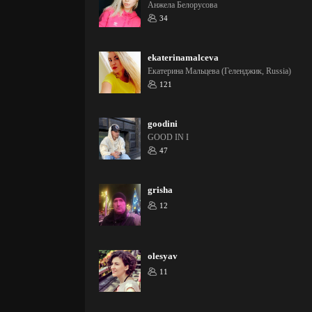
Анжела Белорусова
34
ekaterinamalceva
Екатерина Мальцева (Геленджик, Russia)
121
goodini
GOOD IN I
47
grisha
12
olesyav
11