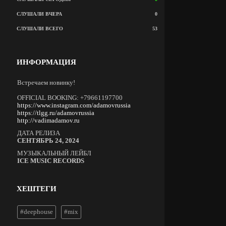
СЛУШАЛИ ВЧЕРА
0
СЛУШАЛИ ВСЕГО
53
ИНФОРМАЦИЯ
Встречаем новинку!
OFFICIAL BOOKING: +79661197700
https://www.instagram.com/adamovrussia
https://tlgg.ru/adamovrussia
http://vadimadamov.ru
ДАТА РЕЛИЗА
СЕНТЯБРЬ 24, 2024
МУЗЫКАЛЬНЫЙ ЛЕЙБЛ
ICE MUSIC RECORDS
ХЕШТЕГИ
#deephouse
#mix