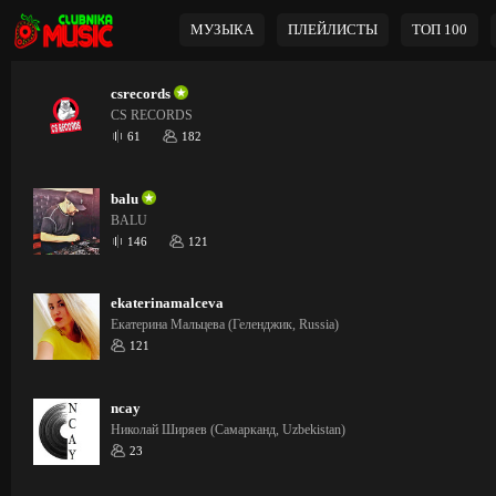
МУЗЫКА
ПЛЕЙЛИСТЫ
ТОП 100
csrecords
CS RECORDS
61
182
balu
BALU
146
121
ekaterinamalceva
Екатерина Мальцева (Геленджик, Russia)
121
ncay
Николай Ширяев (Самарканд, Uzbekistan)
23