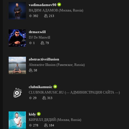
vadimadamov90
ВАДИМ АДАМОВ (Москва, Russia)
392
213
demaxwill
DJ De Maxwill
1
79
abstractiveillusion
Abstractive Illusion (Раменское, Russia)
58
clubnikamusic
CLUBNIKAMUSIC.RU (— АДМИНИСТРАЦИЯ САЙТА —)
29
313
kidy
КИРИЛЛ ДЯДИЙ (Москва, Russia)
278
184