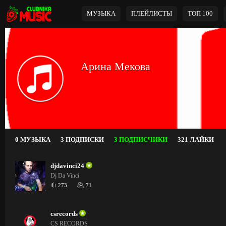
МУЗЫКА
ПЛЕЙЛИСТЫ
ТОП 100
Арина Мекова
0 МУЗЫКА
3 ПОДПИСКИ
3 ПОДПИСЧИКИ
321 ЛАЙКИ
djdavinci24
Dj Da Vinci
273
71
csrecords
CS RECORDS