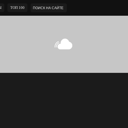
Ы
ТОП 100