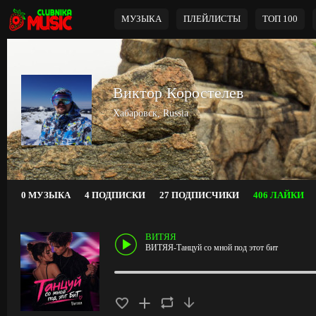
МУЗЫКА
ПЛЕЙЛИСТЫ
ТОП 100
Виктор Коростелев
Хабаровск, Russia
0 МУЗЫКА
4 ПОДПИСКИ
27 ПОДПИСЧИКИ
406 ЛАЙКИ
ВИТЯЯ
ВИТЯЯ-Танцуй со мной под этот бит