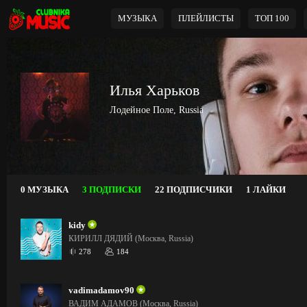
МУЗЫКА
ПЛЕЙЛИСТЫ
ТОП 100
Илья Харьков
Лодейное Поле, Russia
0 МУЗЫКА
3 ПОДПИСКИ
22 ПОДПИСЧИКИ
1 ЛАЙКИ
kidy
КИРИЛЛ ДЯДИЙ (Москва, Russia)
278
184
vadimadamov90
ВАДИМ АДАМОВ (Москва, Russia)