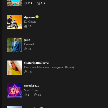
194
114
djgosan
DJ Gosan
19
jake
Евгений
31
ekaterinamalceva
Екатерина Мальцева (Геленджик, Russia)
121
speedcrazy
Speed Crazy
1
95