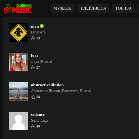
МУЗЫКА
ПЛЕЙЛИСТЫ
ТОП 100
man
DJ MANI
33
lora
Лора (Russia)
27
abstractiveillusion
Abstractive Illusion (Раменское, Russia)
58
csdance
Sandr Cage
40