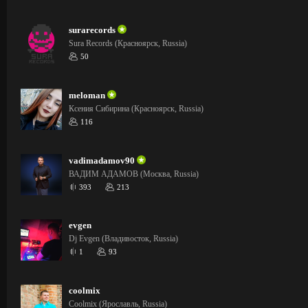
surarecords
Sura Records (Красноярск, Russia)
50
meloman
Ксения Сибирина (Красноярск, Russia)
116
vadimadamov90
ВАДИМ АДАМОВ (Москва, Russia)
393
213
evgen
Dj Evgen (Владивосток, Russia)
1
93
coolmix
Coolmix (Ярославль, Russia)