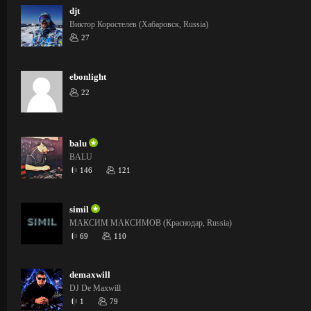
djt
Виктор Коростелев (Хабаровск, Russia)
27
ebonlight
22
balu
BALU
146
121
simil
МАКСИМ МАКСИМОВ (Краснодар, Russia)
69
110
demaxwill
DJ De Maxwill
1
79