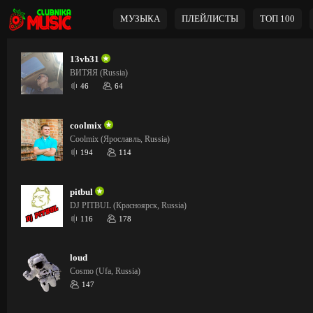
МУЗЫКА
ПЛЕЙЛИСТЫ
ТОП 100
13vb31
ВИТЯЯ (Russia)
46
64
coolmix
Coolmix (Ярославль, Russia)
194
114
pitbul
DJ PITBUL (Красноярск, Russia)
116
178
loud
Cosmo (Ufa, Russia)
147