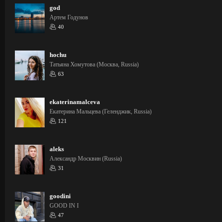
god
Артем Годунов
40
hochu
Татьяна Хомутова (Москва, Russia)
63
ekaterinamalceva
Екатерина Мальцева (Геленджик, Russia)
121
aleks
Александр Москвин (Russia)
31
goodini
GOOD IN I
47