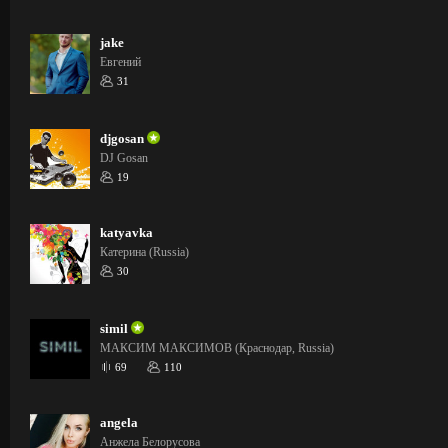
jake
Евгений
31
djgosan
DJ Gosan
19
katyavka
Катерина (Russia)
30
simil
МАКСИМ МАКСИМОВ (Краснодар, Russia)
69
110
angela
Анжела Белорусова