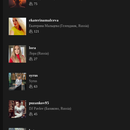
75
ekaterinamalceva
Екатерина Мальцева (Геленджик, Russia)
121
lora
Лора (Russia)
27
syrus
Syrus
63
puzankov95
DJ Pavlov (Балаково, Russia)
45