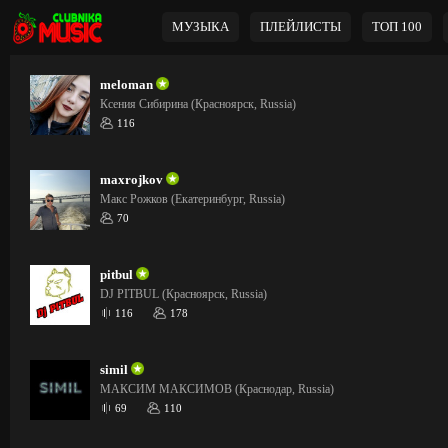
МУЗЫКА
ПЛЕЙЛИСТЫ
ТОП 100
meloman
Ксения Сибирина (Красноярск, Russia)
116
maxrojkov
Макс Рожков (Екатеринбург, Russia)
70
pitbul
DJ PITBUL (Красноярск, Russia)
116
178
simil
МАКСИМ МАКСИМОВ (Краснодар, Russia)
69
110