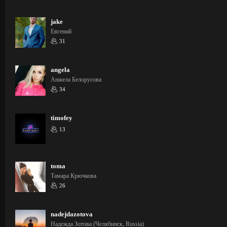
jake
Евгений
31
angela
Анжела Белорусова
34
timofey
13
toma
Тамара Крючкова
26
nadejdazotova
Надежда Зотова (Челябинск, Russia)