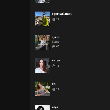
egorvarlamov
11
syrus
Syrus
63
valya
11
oxi
11
alya