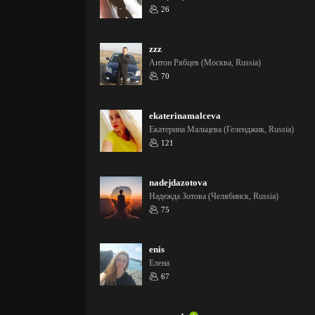
26
zzz
Антон Рябцев (Москва, Russia)
70
ekaterinamalceva
Екатерина Мальцева (Геленджик, Russia)
121
nadejdazotova
Надежда Зотова (Челябинск, Russia)
75
enis
Елена
67