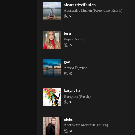
abstractiveillusion
Abstractive Illusion (Раменское, Russia)
58
lora
Лора (Russia)
27
god
Артем Годунов
40
katyavka
Катерина (Russia)
30
aleks
Александр Москвин (Russia)
31