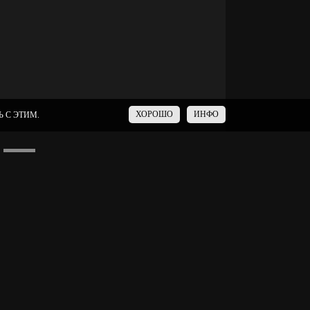
ХОРОШО
ИНФО
 С ЭТИМ.
БРЕНД
РЕКВИЗИТЫ КОМПАНИИ
УСЛУГИ
ТЕЛИ
СОБЫТИЯ
ЧАТ
АКЦИЯ -
 СЕТЬ НОВОГО ПОКОЛЕНИЯ