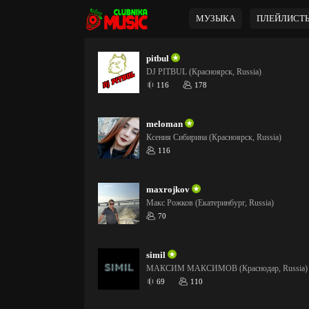
МУЗЫКА
ПЛЕЙЛИСТ
pitbul
DJ PITBUL (Красноярск, Russia)
116
178
meloman
Ксения Сибирина (Красноярск, Russia)
116
maxrojkov
Макс Рожков (Екатеринбург, Russia)
70
simil
МАКСИМ МАКСИМОВ (Краснодар, Russia)
69
110