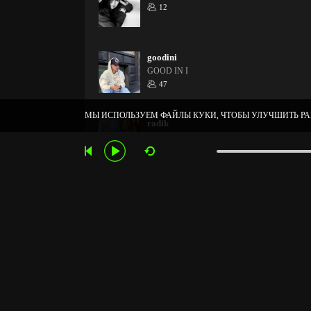
12
goodini
GOOD IN I
47
МЫ ИСПОЛЬЗУЕМ ФАЙЛЫ КУКИ, ЧТОБЫ УЛУЧШИТЬ РА
radik
12
clubnikamusic
CLUBNIKAMUSIC.RU (— АДМИНИСТРАЦ
30
313
ПОМОЩЬ
ПЛЕЙЛИСТЫ
СОГЛАШЕНИЕ
УС
РЕКОМЕНДАТЕЛЬНЫЕ ТЕХНОЛ
CLUBNIKAMUSIC.RU - СЕ