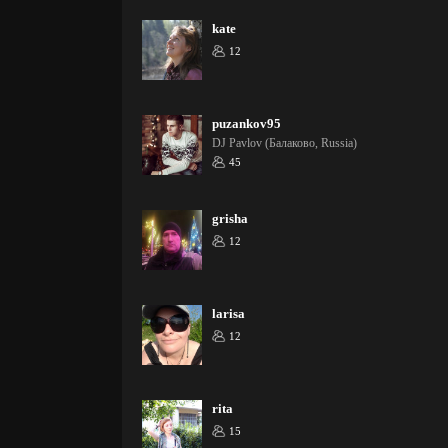
kate
12
puzankov95
DJ Pavlov (Балаково, Russia)
45
grisha
12
larisa
12
rita
15