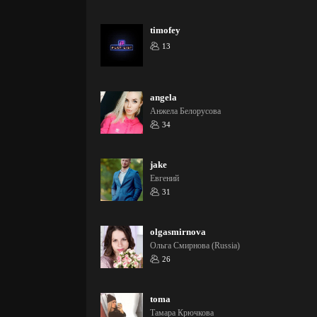
timofey
13
angela
Анжела Белорусова
34
jake
Евгений
31
olgasmirnova
Ольга Смирнова (Russia)
26
toma
Тамара Крючкова