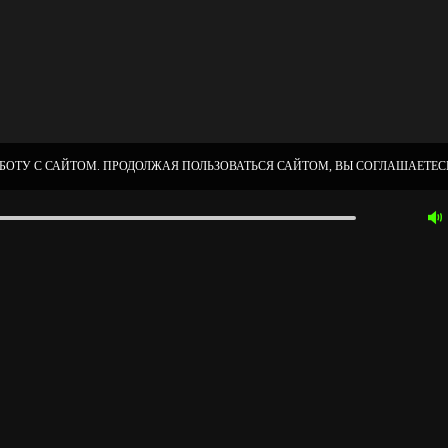
БОТУ С САЙТОМ. ПРОДОЛЖАЯ ПОЛЬЗОВАТЬСЯ САЙТОМ, ВЫ СОГЛАШАЕТЕСЬ
ИЯ САЙТА —)
ЛОВИЯ ИСПОЛЬЗОВАНИЯ
ПОЛИТИКА КОНФИДЕНЦИАЛЬНОСТИ
ОГИИ
КОНТАКТНАЯ ИНФОРМАЦИЯ
ПРО АККАУНТ
ПОЛЬЗОВА
РВИС ПО ПРОДВИЖЕНИЮ МУЗЫКАЛЬНЫХ РЕЛИЗОВ И СОЦИАЛЬНАЯ