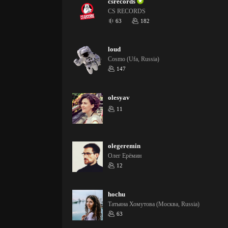
csrecords
CS RECORDS
63
182
loud
Cosmo (Ufa, Russia)
147
olesyav
11
olegeremin
Олег Ерёмин
12
hochu
Татьяна Хомутова (Москва, Russia)
63