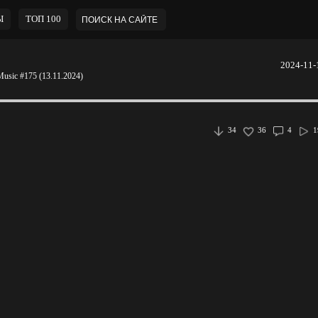
Ы
ТОП 100
2024-11-
usic #175 (13.11.2024)
34
36
4
1