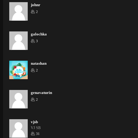
johnr
2
galochka
3
natashan
2
genavaturin
2
vjsb
VJ SB
31