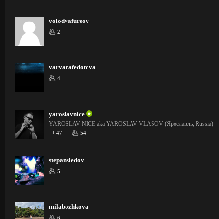
volodyafursov
2
varvarafedotova
4
yaroslavnice
YAROSLAV NICE aka YAROSLAV VLASOV (Ярославль, Russia)
47
54
stepansledov
5
milabozhkova
6