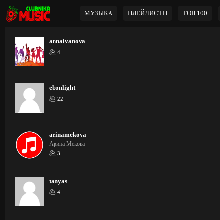
МУЗЫКА
ПЛЕЙЛИСТЫ
ТОП 100
annaivanova
4
ebonlight
22
arinamekova
Арина Мекова
3
tanyas
4