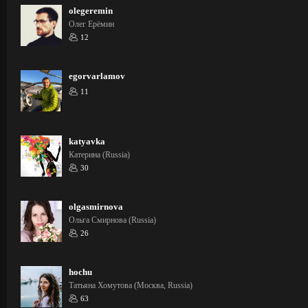
olegeremin
Олег Ерёмин
12
egorvarlamov
11
katyavka
Катерина (Russia)
30
olgasmirnova
Ольга Смирнова (Russia)
26
hochu
Татьяна Хомутова (Москва, Russia)
63