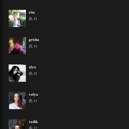
rita
15
grisha
12
alya
12
valya
11
radik
12