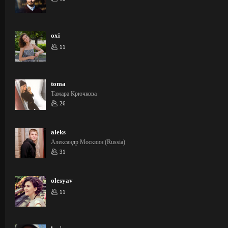
oxi
11
toma
Тамара Крючкова
26
aleks
Александр Москвин (Russia)
31
olesyav
11