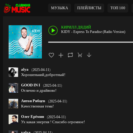
МУЗЫКА
ПЛЕЙЛИСТЫ
ТОП 100
КИРИЛЛ ДЯДИЙ
KIDY - Express To Paradise (Radio Version)
alya
(
2025-04-11
)
Хорошенький,добротный!
GOOD IN I
(
2025-04-11
)
Отлично и драйвово!
Антон Рябцев
(
2025-04-11
)
Качественная тема!
Олег Ерёмин
(
2025-04-11
)
Ух какая энергия ! Спасибо огромное!
valya
(
2025-04-11
)