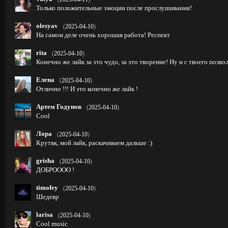
Только положительные эмоции после прослушивания!
olesyav
(
2025-04-10
)
На самом деле очень хорошая работа! Респект
rita
(
2025-04-10
)
Конечно же лайк за это чудо, за это творение! Ну и с твоего позв
Елена
(
2025-04-10
)
Отлично !!! И это конечно же лайк !
Артем Годунов
(
2025-04-10
)
Cool
Лора
(
2025-04-10
)
Крутяк, мой лайк, раскачиваем дальше :)
grisha
(
2025-04-10
)
ДОБРОООО !
timofey
(
2025-04-10
)
Шедевр
larisa
(
2025-04-10
)
Cool music