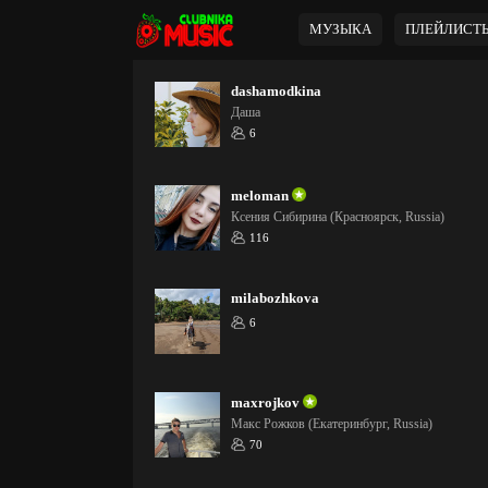
МУЗЫКА
ПЛЕЙЛИСТ
dashamodkina
Даша
6
meloman
Ксения Сибирина (Красноярск, Russia)
116
milabozhkova
6
maxrojkov
Макс Рожков (Екатеринбург, Russia)
70