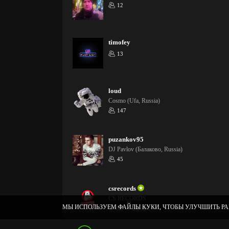
12
timofey
13
loud
Cosmo (Ufa, Russia)
147
puzankov95
DJ Pavlov (Балаково, Russia)
45
csrecords
CS RECORDS
МЫ ИСПОЛЬЗУЕМ ФАЙЛЫ КУКИ, ЧТОБЫ УЛУЧШИТЬ РА
62
182