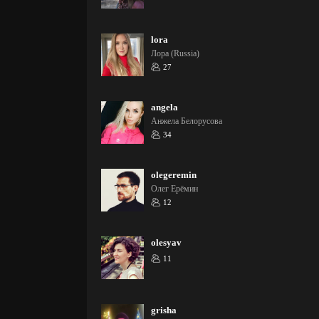
lora
Лора (Russia)
27
angela
Анжела Белорусова
34
olegeremin
Олег Ерёмин
12
olesyav
11
grisha