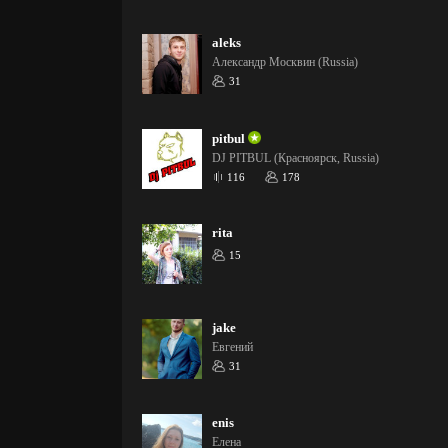
aleks
Александр Москвин (Russia)
31
pitbul
DJ PITBUL (Красноярск, Russia)
116
178
rita
15
jake
Евгений
31
enis
Елена