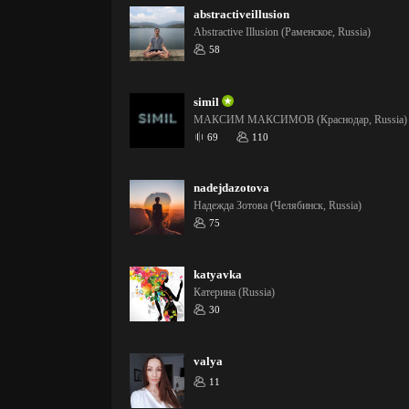
abstractiveillusion
Abstractive Illusion (Раменское, Russia)
58
simil
МАКСИМ МАКСИМОВ (Краснодар, Russia)
69
110
nadejdazotova
Надежда Зотова (Челябинск, Russia)
75
katyavka
Катерина (Russia)
30
valya
11