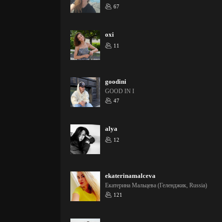
67
oxi
11
goodini
GOOD IN I
47
alya
12
ekaterinamalceva
Екатерина Мальцева (Геленджик, Russia)
121