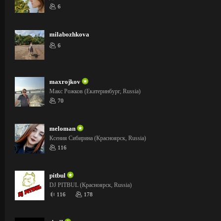
6
milabozhkova
6
maxrojkov
Макс Рожков (Екатеринбург, Russia)
70
meloman
Ксения Сибирина (Красноярск, Russia)
116
pitbul
DJ PITBUL (Красноярск, Russia)
116
178