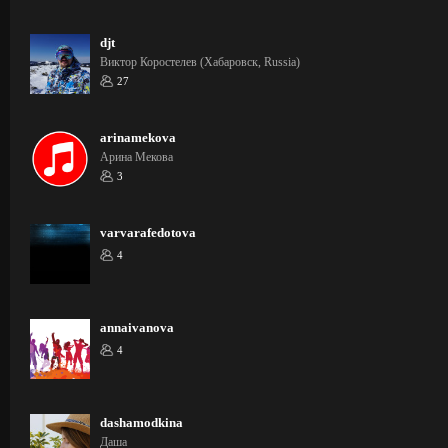
djt
Виктор Коростелев (Хабаровск, Russia)
27
arinamekova
Арина Мекова
3
varvarafedotova
4
annaivanova
4
dashamodkina
Даша