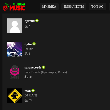
МУЗЫКА
ПЛЕЙЛИСТЫ
ТОП 100
djtrend
3
djdin
DJ Din
2
surarecords
Sura Records (Красноярск, Russia)
50
man
DJ MANI
33