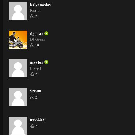
kolyamedov
Калян
2
djgosan
DJ Gosan
19
asvylon
(Egypt)
2
veram
2
goodday
2