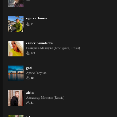
egorvarlamov
11
ekaterinamalceva
Екатерина Мальцева (Геленджик, Russia)
121
god
Артем Годунов
40
aleks
Александр Москвин (Russia)
31