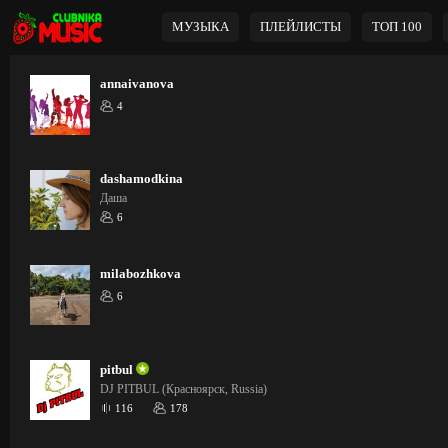
МУЗЫКА
ПЛЕЙЛИСТЫ
ТОП 100
annaivanova
4
dashamodkina
Даша
6
milabozhkova
6
pitbul
DJ PITBUL (Красноярск, Russia)
116
178