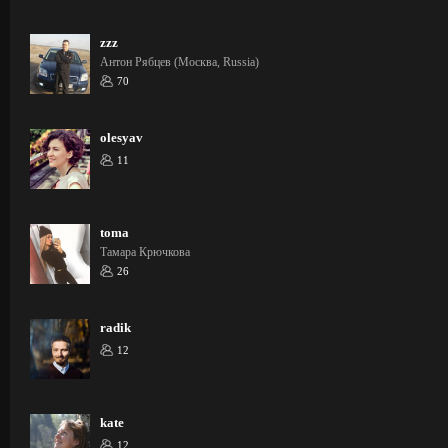
zzz
Антон Рябцев (Москва, Russia)
70
olesyav
11
toma
Тамара Крючкова
26
radik
12
kate
12