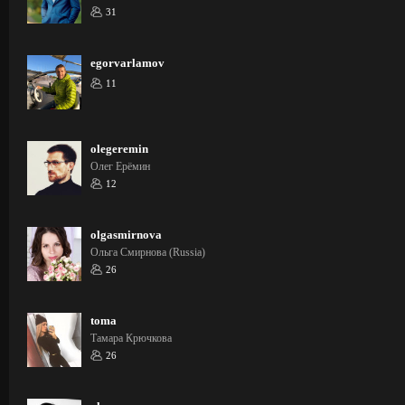
31
egorvarlamov
11
olegeremin
Олег Ерёмин
12
olgasmirnova
Ольга Смирнова (Russia)
26
toma
Тамара Крючкова
26