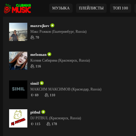
МУЗЫКА
ПЛЕЙЛИСТЫ
ТОП 100
maxrojkov
Макс Рожков (Екатеринбург, Russia)
70
meloman
Ксения Сибирина (Красноярск, Russia)
116
simil
МАКСИМ МАКСИМОВ (Краснодар, Russia)
69
110
pitbul
DJ PITBUL (Красноярск, Russia)
115
178