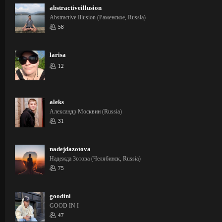
abstractiveillusion
Abstractive Illusion (Раменское, Russia)
58
larisa
12
aleks
Александр Москвин (Russia)
31
nadejdazotova
Надежда Зотова (Челябинск, Russia)
75
goodini
GOOD IN I
47