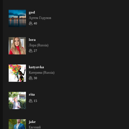
god
Артем Годунов
40
lora
Лора (Russia)
27
katyavka
Катерина (Russia)
30
rita
15
jake
Евгений