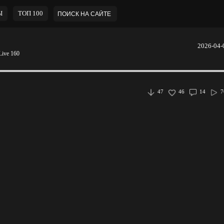
Ы
ТОП 100
2026-04-
ive 160
47
46
14
7