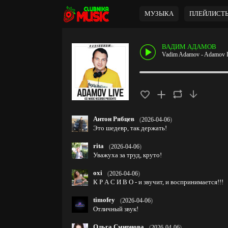
МУЗЫКА
ПЛЕЙЛИСТ
ВАДИМ АДАМОВ
Vadim Adamov - Adamov L
Антон Рябцев
(
2026-04-06
)
Это шедевр, так держать!
rita
(
2026-04-06
)
Уважуха за труд, круто!
oxi
(
2026-04-06
)
К Р А С И В О - и звучит, и воспринимается!!!
timofey
(
2026-04-06
)
Отличный звук!
Ольга Смирнова
(
2026-04-06
)