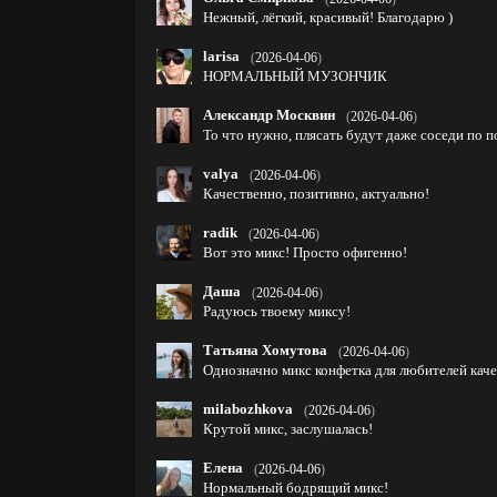
Нежный, лёгкий, красивый! Благодарю )
larisa
(
2026-04-06
)
НОРМАЛЬНЫЙ МУЗОНЧИК
Александр Москвин
(
2026-04-06
)
То что нужно, плясать будут даже соседи по п
valya
(
2026-04-06
)
Качественно, позитивно, актуально!
radik
(
2026-04-06
)
Вот это микс! Просто офигенно!
Даша
(
2026-04-06
)
Радуюсь твоему миксу!
Татьяна Хомутова
(
2026-04-06
)
Однозначно микс конфетка для любителей каче
milabozhkova
(
2026-04-06
)
Крутой микс, заслушалась!
Елена
(
2026-04-06
)
Нормальный бодрящий микс!