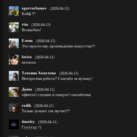
egorvarlamov
(
2026-04-13
)
Кайф !!!
rita
(
2026-04-13
)
Волшебно!
Елена
(
2026-04-13
)
Это просто вау, произведение искусства!!!
larisa
(
2026-04-13
)
неплохо
Татьяна Хомутова
(
2026-04-13
)
Интересная работа!! Спасибо за музыку!
Даша
(
2026-04-12
)
офигеть! слушаю и танцую! спасибочки
radik
(
2026-04-11
)
Только лучшее так звучит!!!
timofey
(
2026-04-11
)
Гуууууд =)