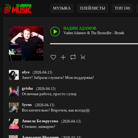
МУЗЫКА
ПЛЕЙЛИСТЫ
ТОП 100
ВАДИМ АДАМОВ
Vadim Adamov & The Bestseller - Breath
alya
(
2026-04-13
)
Зачет! Забрала слушать! Моя поддержка!
grisha
(
2026-04-13
)
Отличная работа, просто супер
Syrus
(
2026-04-13
)
Восхитительно! Впрочем, как всегда)))
Анжела Белорусова
(
2026-04-13
)
Стильно, шикарно!
Александр Москвин
(
2026-04-13
)