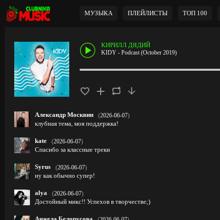
МУЗЫКА
ПЛЕЙЛИСТЫ
ТОП 100
КИРИЛЛ ДЯДИЙ
KIDY - Podcast (October 2019)
Александр Москвин
(
2026-06-07
)
клубная тема, моя поддержка!
kate
(
2026-06-07
)
Спасибо за классные треки
Syrus
(
2026-06-07
)
ну как обычно супер!
alya
(
2026-06-07
)
Достойный микс!! Успехов в творчестве;)
Анжела Белорусова
(
2026-06-07
)