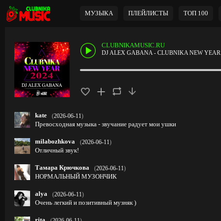
МУЗЫКА
ПЛЕЙЛИСТЫ
ТОП 100
CLUBNIKAMUSIC.RU
DJ ALEX GABANA - CLUBNIKA NEW YEAR 
kate
(
2026-06-11
)
Превосходная музыка - звучание радует мои ушки
milabozhkova
(
2026-06-11
)
Отличный звук!
Тамара Крючкова
(
2026-06-11
)
НОРМАЛЬНЫЙ МУЗОНЧИК
alya
(
2026-06-11
)
Очень легкий и позитивный музняк )
rita
(
2026-06-11
)