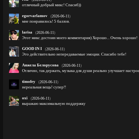
отличный добрый микс! Спасиб))
egorvarlamov
(
2026-06-11
)
мне понравилось! 5 баллов.
larisa
(
2026-06-11
)
Этот микс достоин моего комментария) Хорошо... Очень хорошо!
GOOD IN I
(
2026-06-11
)
Это действительно непередаваемые эмоции. Спасибо тебе!
Анжела Белорусова
(
2026-06-11
)
Отлично, так держать, музыка для души реально улучшает настроен
timofey
(
2026-06-11
)
нереальная вещь! супер!!
oxi
(
2026-06-11
)
выражаю максимальную поддержку