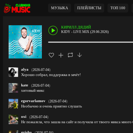
МУЗЫКА
ПЛЕЙЛИСТЫ
ТОП 100
КИРИЛЛ ДЯДИЙ
KIDY - LIVE MIX (29.06.2026)
alya
(
2026-07-04
)
Хорошо собрал, поддержка в зачёт!
kate
(
2026-07-04
)
хитовый микс
egorvarlamov
(
2026-07-04
)
Необычно и очень приятно слушать
oxi
(
2026-07-04
)
Не пожалела, что зашла на сайт и получила от твоего микса много 
grisha
(
2026-07-04
)