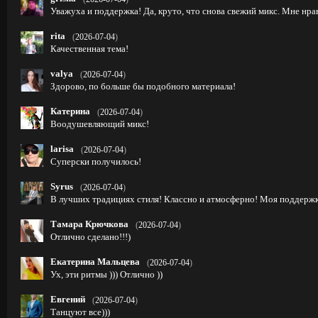
Уважуха и поддержка! Да, круто, что снова свежий микс. Мне нра
rita
(
2026-07-04
)
Качественная тема!
valya
(
2026-07-04
)
Здорово, по больше бы подобного материала!
Катерина
(
2026-07-04
)
Воодушевляющий микс!
larisa
(
2026-07-04
)
Суперски получилось!
Syrus
(
2026-07-04
)
В лучших традициях стиля! Классно и атмосферно! Моя поддержк
Тамара Крючкова
(
2026-07-04
)
Отлично сделано!!!)
Екатерина Мальцева
(
2026-07-04
)
Ух, эти ритмы ))) Отлично ))
Евгений
(
2026-07-04
)
Танцуют все)))