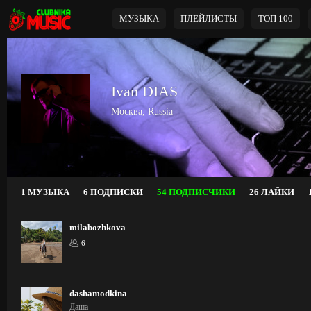
МУЗЫКА
ПЛЕЙЛИСТЫ
ТОП 100
Ivan DIAS
Москва, Russia
1 МУЗЫКА
6 ПОДПИСКИ
54 ПОДПИСЧИКИ
26 ЛАЙКИ
milabozhkova
6
dashamodkina
Даша