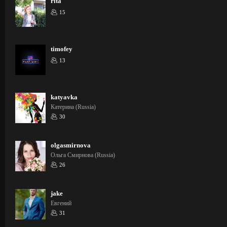
rita
15
timofey
13
katyavka
Катерина (Russia)
30
olgasmirnova
Ольга Смирнова (Russia)
26
jake
Евгений
31