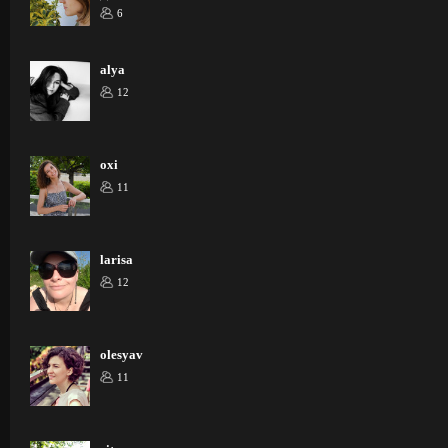
6
alya
12
oxi
11
larisa
12
olesyav
11