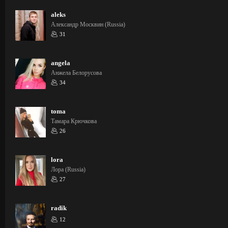
aleks
Александр Москвин (Russia)
31
angela
Анжела Белорусова
34
toma
Тамара Крючкова
26
lora
Лора (Russia)
27
radik
12