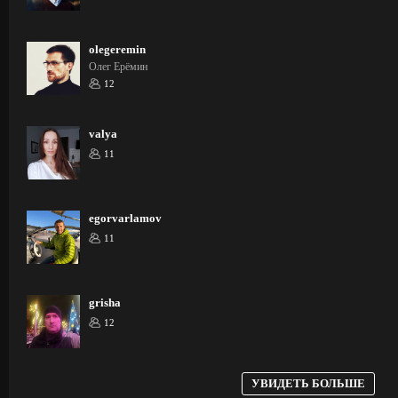
olegeremin
Олег Ерёмин
12
valya
11
egorvarlamov
11
grisha
12
УВИДЕТЬ БОЛЬШЕ