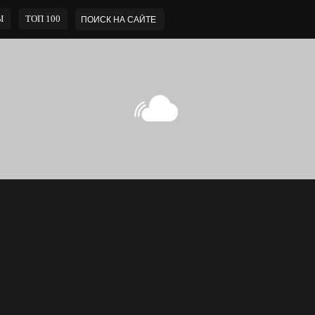
Ы
ТОП 100