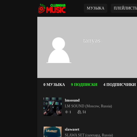
МУЗЫКА
ПЛЕЙЛИСТ
tanyas
0 МУЗЫКА
9 ПОДПИСКИ
4 ПОДПИСЧИКИ
lmsound
LM SOUND (Moscow, Russia)
1
51
slawaset
SLAWA SET (салехард, Russia)