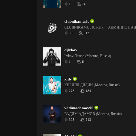
1
74
clubnikamusic
CLUBNIKAMUSIC.RU (— АДМИНИСТРАЦ
30
313
djlykov
Lykov Лыков (Москва, Russia)
1
64
kidy
КИРИЛЛ ДЯДИЙ (Москва, Russia)
278
184
vadimadamov90
ВАДИМ АДАМОВ (Москва, Russia)
393
213