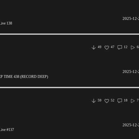
2025-12-
ive 138
49
47
12
6
2025-12-
 TIME 438 (RECORD DEEP)
59
52
18
7
2025-12-
ive #137