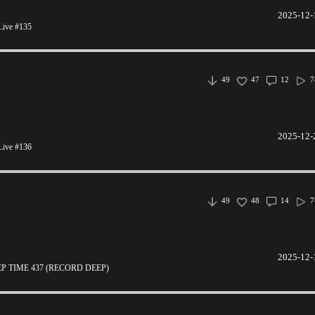
2025-12-
ive #135
49
47
12
7
2025-12-
ive #136
49
48
14
7
2025-12-
 TIME 437 (RECORD DEEP)