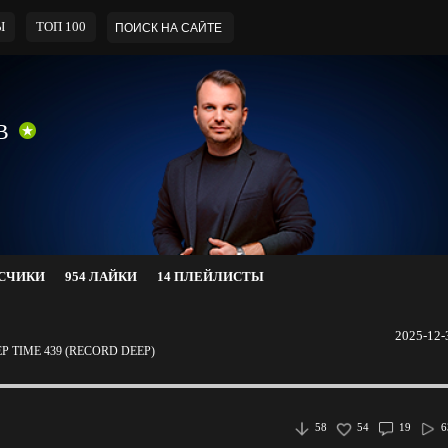
Ы
ТОП 100
В
ИСЧИКИ
954 ЛАЙКИ
14 ПЛЕЙЛИСТЫ
2025-12-
 TIME 439 (RECORD DEEP)
58
54
19
6