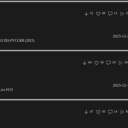
52
49
13
5
2025-12-
O ПО-РУССКИ (2025)
64
56
19
10
2025-12-
ive #133
47
43
14
8