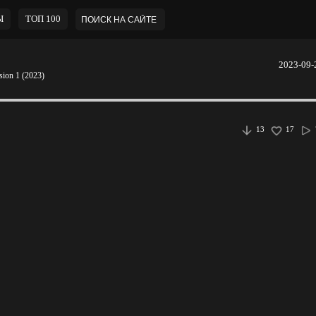
Ы
ТОП 100
2023-09-
sion 1 (2023)
13
17