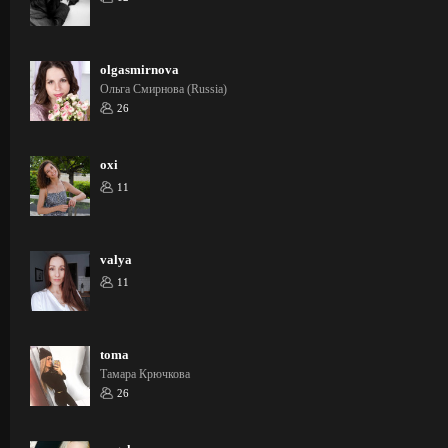
olgasmirnova
Ольга Смирнова (Russia)
26
oxi
11
valya
11
toma
Тамара Крючкова
26