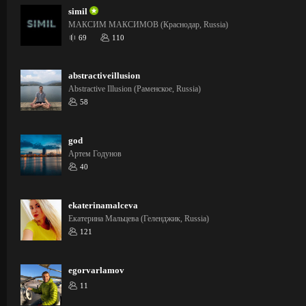
simil
МАКСИМ МАКСИМОВ (Краснодар, Russia)
69
110
abstractiveillusion
Abstractive Illusion (Раменское, Russia)
58
god
Артем Годунов
40
ekaterinamalceva
Екатерина Мальцева (Геленджик, Russia)
121
egorvarlamov
11