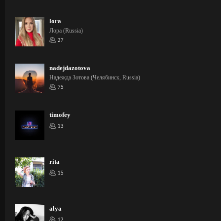
lora
Лора (Russia)
27
nadejdazotova
Надежда Зотова (Челябинск, Russia)
75
timofey
13
rita
15
alya
12