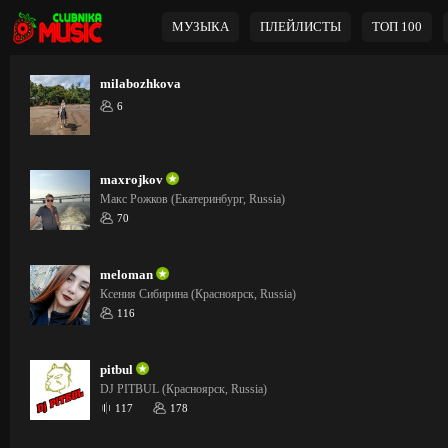
МУЗЫКА
ПЛЕЙЛИСТЫ
ТОП 100
milabozhkova
6
maxrojkov
Макс Рожков (Екатеринбург, Russia)
70
meloman
Ксения Сибирина (Красноярск, Russia)
116
pitbul
DJ PITBUL (Красноярск, Russia)
117
178