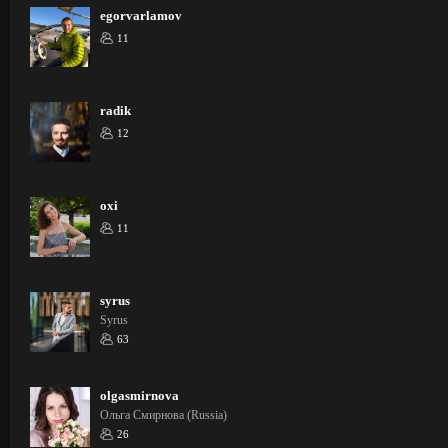
egorvarlamov
11
radik
12
oxi
11
syrus
Syrus
63
olgasmirnova
Ольга Смирнова (Russia)
26