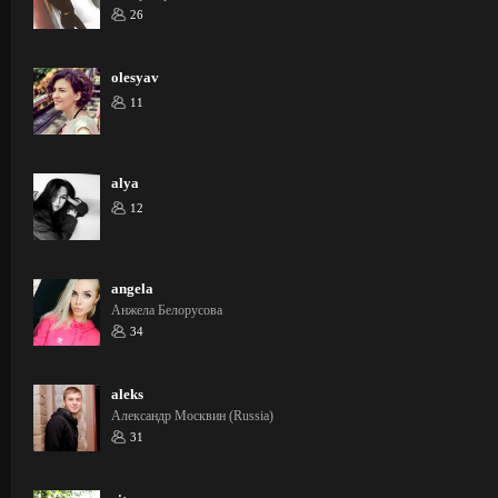
26
olesyav
11
alya
12
angela
Анжела Белорусова
34
aleks
Александр Москвин (Russia)
31