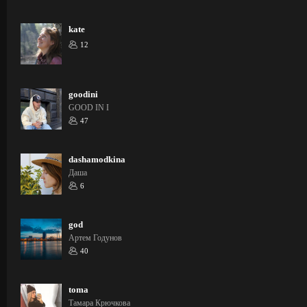
kate
12
goodini
GOOD IN I
47
dashamodkina
Даша
6
god
Артем Годунов
40
toma
Тамара Крючкова