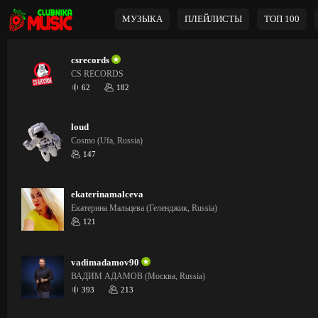
МУЗЫКА
ПЛЕЙЛИСТЫ
ТОП 100
csrecords
CS RECORDS
62
182
loud
Cosmo (Ufa, Russia)
147
ekaterinamalceva
Екатерина Мальцева (Геленджик, Russia)
121
vadimadamov90
ВАДИМ АДАМОВ (Москва, Russia)
393
213