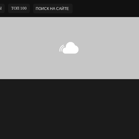
Ы
ТОП 100