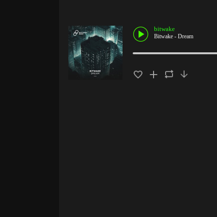
bitwake
Bitwake - Dream