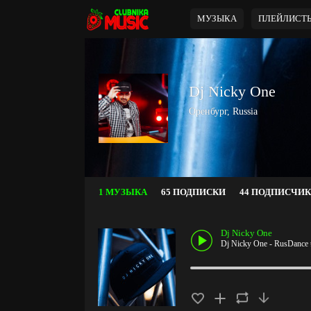
МУЗЫКА
ПЛЕЙЛИСТ
Dj Nicky One
Оренбург, Russia
1 МУЗЫКА
65 ПОДПИСКИ
44 ПОДПИСЧИ
Dj Nicky One
Dj Nicky One - RusDance