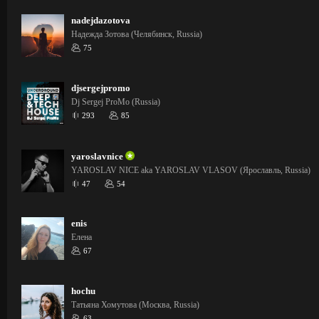
nadejdazotova
Надежда Зотова (Челябинск, Russia)
75
djsergejpromo
Dj Sergej ProMo (Russia)
293
85
yaroslavnice
YAROSLAV NICE aka YAROSLAV VLASOV (Ярославль, Russia)
47
54
enis
Елена
67
hochu
Татьяна Хомутова (Москва, Russia)
63