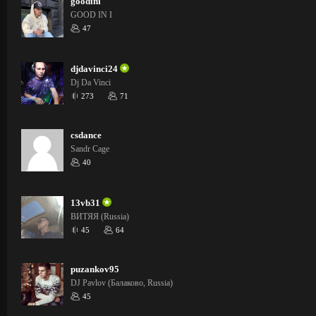
goodini
GOOD IN I
47
djdavinci24
Dj Da Vinci
273
71
csdance
Sandr Cage
40
13vb31
ВИТЯЯ (Russia)
45
64
puzankov95
DJ Pavlov (Балаково, Russia)
45