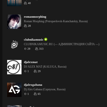
40
romanmorphing
Roman Morphing (Petropavlovsk-Kamchatskiy, Russia)
28
clubnikamusic
CLUBNIKAMUSIC.RU (— АДМИНИСТРАЦИЯ САЙТА —)
29
313
djalexmat
DJ ALEX MAT (KALUGA, Russia)
1
29
djalexgabana
Dj Alex Gabana (Серпухов, Russia)
1
65