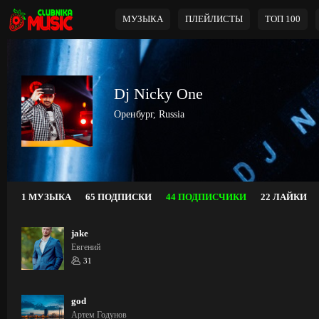
МУЗЫКА
ПЛЕЙЛИСТЫ
ТОП 100
Dj Nicky One
Оренбург, Russia
1 МУЗЫКА
65 ПОДПИСКИ
44 ПОДПИСЧИКИ
22 ЛАЙКИ
jake
Евгений
31
god
Артем Годунов