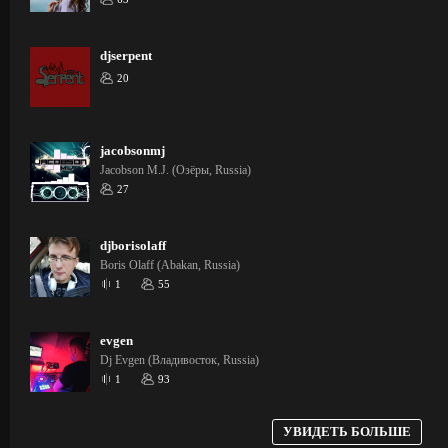
djserpent
20
jacobsonmj
Jacobson M.J. (Озёры, Russia)
27
djborisolaff
Boris Olaff (Abakan, Russia)
1
55
evgen
Dj Evgen (Владивосток, Russia)
1
93
УВИДЕТЬ БОЛЬШЕ