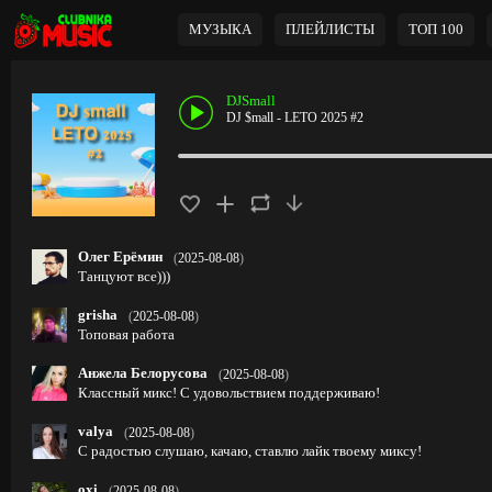
МУЗЫКА
ПЛЕЙЛИСТЫ
ТОП 100
DJSmall
DJ $mall - LETO 2025 #2
Олег Ерёмин
(
2025-08-08
)
Танцуют все)))
grisha
(
2025-08-08
)
Топовая работа
Анжела Белорусова
(
2025-08-08
)
Классный микс! С удовольствием поддерживаю!
valya
(
2025-08-08
)
С радостью слушаю, качаю, ставлю лайк твоему миксу!
oxi
(
2025-08-08
)