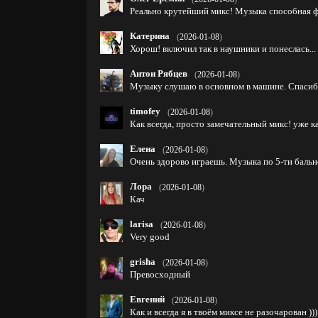
Реально крутейший микс! Музыка способная ф
Катерина
(
2026-01-08
)
Хорош! включил так в наушники и понеслась...
Антон Рябцев
(
2026-01-08
)
Музыку слушаю в основном в машине. Спасиб
timofey
(
2026-01-08
)
Как всегда, просто замечательный микс! уже к
Елена
(
2026-01-08
)
Очень здорово играешь. Музыка по 5-ти бально
Лора
(
2026-01-08
)
Кач
larisa
(
2026-01-08
)
Very good
grisha
(
2026-01-08
)
Превосходный
Евгений
(
2026-01-08
)
Как и всегда я в твоём миксе не разочарован ))