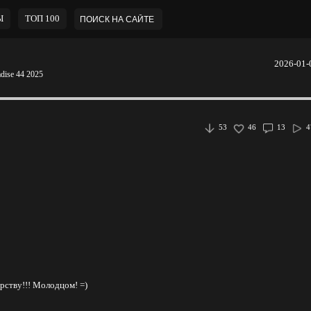
Ы
ТОП 100
2026-01-
adise 44 2025
53
46
13
4
рству!!! Молодцом! =)