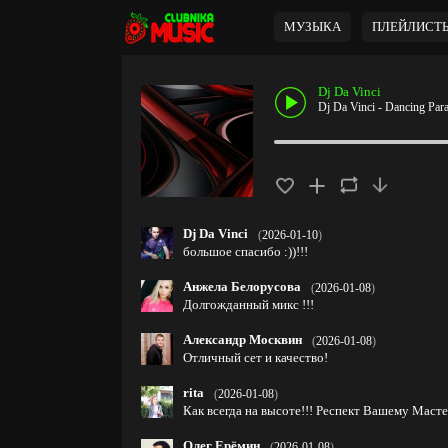
МУЗЫКА
ПЛЕЙЛИСТ
Dj Da Vinci
Dj Da Vinci - Dancing Par
Dj Da Vinci
(
2026-01-10
)
большое спасибо :))!!!
Анжела Белорусова
(
2026-01-08
)
Долгожданный микс !!!
Александр Москвин
(
2026-01-08
)
Отличный сет и качество!
rita
(
2026-01-08
)
Как всегда на высоте!!! Респект Вашему Масте
Олег Ерёмин
(
2026-01-08
)