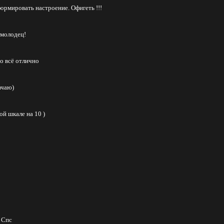
ормировать настроение. Офигеть !!!
 молодец!
о всё отлично
ачаю)
й шкале на 10 )
) Спс