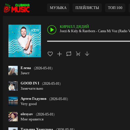
МУЗЫКА
ПЛЕЙЛИСТЫ
ТОП 100
КИРИЛЛ ДЯДИЙ
Joezi & Kidy & Rareborn - Canta Mi Voz (Radio V
Елена
(
2026-05-01
)
Зачет
GOOD IN I
(
2026-05-01
)
Замечательно
Артем Годунов
(
2026-05-01
)
Very good
olesyav
(
2026-05-01
)
Мне нравится
Татьяна Хомутова
(
2026-05-01
)