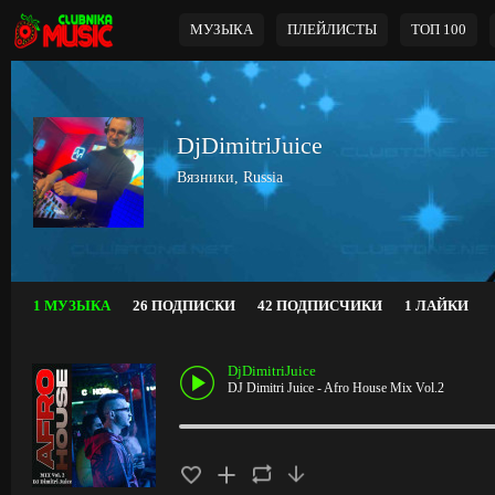
МУЗЫКА
ПЛЕЙЛИСТЫ
ТОП 100
DjDimitriJuice
Вязники, Russia
1 МУЗЫКА
26 ПОДПИСКИ
42 ПОДПИСЧИКИ
1 ЛАЙКИ
DjDimitriJuice
DJ Dimitri Juice - Afro House Mix Vol.2