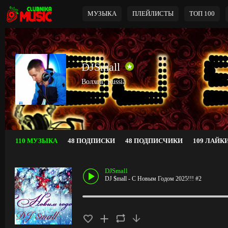
МУЗЫКА
ПЛЕЙЛИСТЫ
ТОП 100
DJSmall
Волхов, Russia
110 МУЗЫКА
48 ПОДПИСКИ
48 ПОДПИСЧИКИ
109 ЛАЙК
DJSmall
DJ $mall - С Новым Годом 2025!!! #2