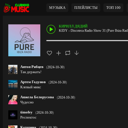
МУЗЫКА
ПЛЕЙЛИСТЫ
ТОП 100
КИРИЛЛ ДЯДИЙ
KIDY - Discoteca Radio Show 31 (Pure Ibiza Rad
Антон Рябцев
(
2024-10-30
)
Так держать!
Артем Годунов
(
2024-10-30
)
Клевый микс
Анжела Белорусова
(
2024-10-30
)
Чудесно
timofey
(
2024-10-30
)
Респектос
Катерина
(
2024-10-30
)