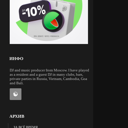
ИНФО
DJ and music producer from Moscow. I have played
as a resident and a guest DJ in many clubs, bars,
private parties in Russia, Vietnam, Cambodia, Goa
and Bali.
АРХИВ
ЗА ВСЁ ВРЕМЯ