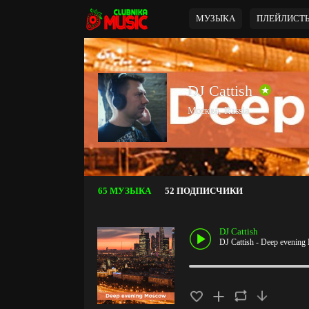
МУЗЫКА
ПЛЕЙЛИСТ
DJ Cattish
Москва, Russia
65 МУЗЫКА
52 ПОДПИСЧИКИ
DJ Cattish
DJ Cattish - Deep evenin