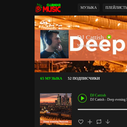
МУЗЫКА
ПЛЕЙЛИСТ
DJ Cattish
Москва, Russia
65 МУЗЫКА
52 ПОДПИСЧИКИ
DJ Cattish
DJ Cattish - Deep evenin