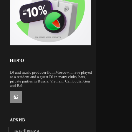
ИНФО
DJ and music producer from Moscow. I have played
as a resident and a guest DJ in many clubs, bars,
private parties in Russia, Vietnam, Cambodia, Goa
and Bali.
АРХИВ
ЗА ВСЁ ВРЕМЯ