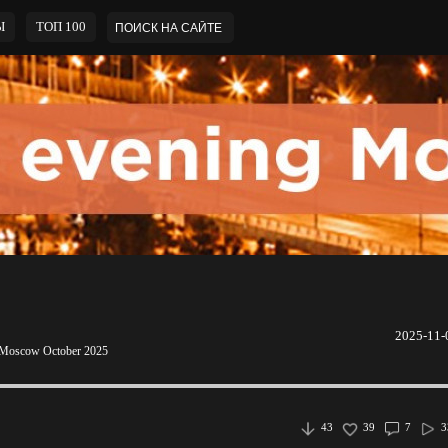
Ы
ТОП 100
2025-11-
g Moscow October 2025
43
39
7
3