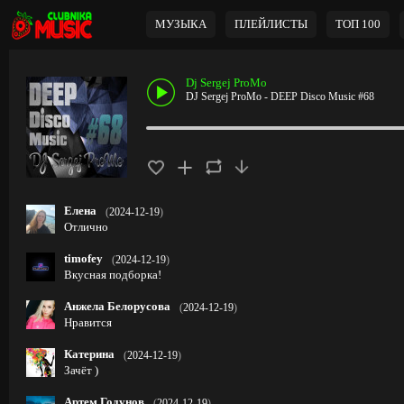
МУЗЫКА
ПЛЕЙЛИСТЫ
ТОП 100
Dj Sergej ProMo
DJ Sergej ProMo - DEEP Disco Music #68
Елена
(
2024-12-19
)
Отлично
timofey
(
2024-12-19
)
Вкусная подборка!
Анжела Белорусова
(
2024-12-19
)
Нравится
Катерина
(
2024-12-19
)
Зачёт )
Артем Годунов
(
2024-12-19
)