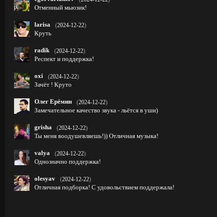
Отменный мьюзик!
larisa
(
2024-12-22
)
Круть
radik
(
2024-12-22
)
Респект и поддержка!
oxi
(
2024-12-22
)
Зачёт ! Круто
Олег Ерёмин
(
2024-12-22
)
Замечательное качество звука - льётся в уши)
grisha
(
2024-12-22
)
Ты меня воодушевляешь!)) Отличная музыка!
valya
(
2024-12-22
)
Однозначно поддержка!
olesyav
(
2024-12-22
)
Отличная подборка! С удовольствием поддержала!