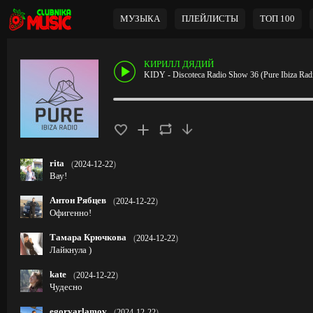
МУЗЫКА
ПЛЕЙЛИСТЫ
ТОП 100
КИРИЛЛ ДЯДИЙ
KIDY - Discoteca Radio Show 36 (Pure Ibiza Rad
rita
(
2024-12-22
)
Вау!
Антон Рябцев
(
2024-12-22
)
Офигенно!
Тамара Крючкова
(
2024-12-22
)
Лайкнула )
kate
(
2024-12-22
)
Чудесно
egorvarlamov
(
2024-12-22
)