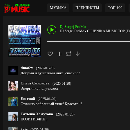
МУЗЫКА
ПЛЕЙЛИСТЫ
ТОП 100
Dj Sergej ProMo
DJ Sergej ProMo - CLUBNIKA MUSIC TOP (Exc
timofey
(
2025-01-20
)
Добрый и душевный микс, спасибо!
Ольга Смирнова
(
2025-01-20
)
Энергично получилось
Евгений
(
2025-01-20
)
Отлично собранный микс! Красота!!!
Татьяна Хомутова
(
2025-01-20
)
ПОЗИТИВЧИК )
kate
(
2025-01-20
)