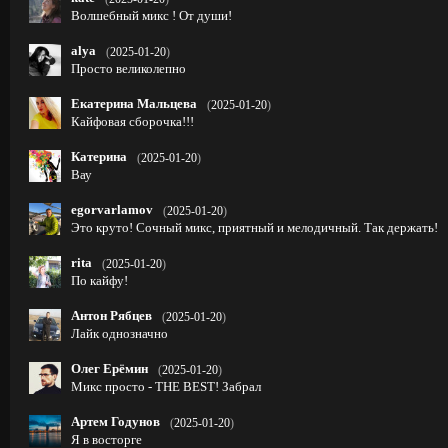
Волшебный микс ! От души!
alya
(
2025-01-20
)
Просто великолепно
Екатерина Мальцева
(
2025-01-20
)
Кайфовая сборочка!!!
Катерина
(
2025-01-20
)
Вау
egorvarlamov
(
2025-01-20
)
Это круто! Сочный микс, приятный и мелодичный. Так держать!
rita
(
2025-01-20
)
По кайфу!
Антон Рябцев
(
2025-01-20
)
Лайк однозначно
Олег Ерёмин
(
2025-01-20
)
Микс просто - THE BEST! Забрал
Артем Годунов
(
2025-01-20
)
Я в восторге