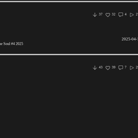
37
32
4
2
2025-04-
he Soul #4 2025
43
39
7
2