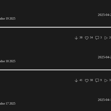
2025-04-
adise 19 2025
38
34
3
2
2025-04-
adise 18 2025
41
38
9
3
2025-04-
adise 17 2025