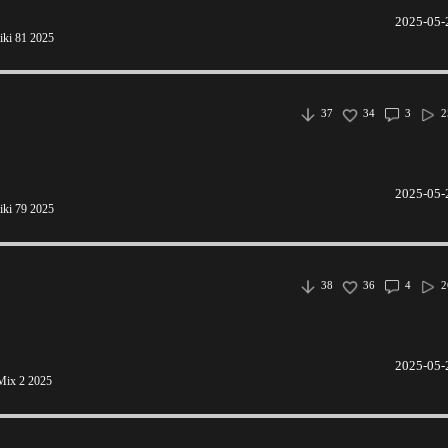
2025-05-
iki 81 2025
37
34
3
2
2025-05-
iki 79 2025
38
36
4
2
2025-05-
Mix 2 2025