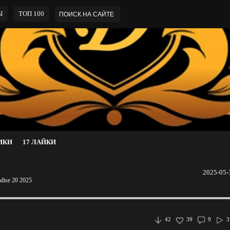
Ы
ТОП 100
ИКИ
17 ЛАЙКИ
2025-05-
adise 20 2025
42
39
9
3