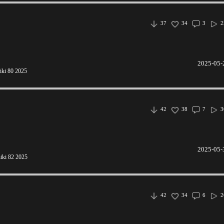
37
34
3
2
2025-05-
iki 80 2025
42
38
7
3
2025-05-
iki 82 2025
42
34
6
2